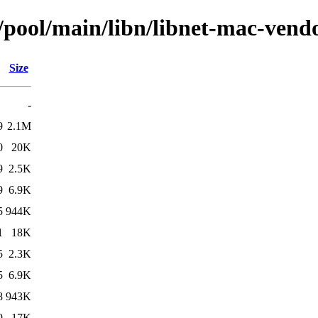
/pool/main/libn/libnet-mac-vend
Size
-
9
2.1M
0
20K
9
2.5K
9
6.9K
5
944K
1
18K
5
2.3K
5
6.9K
8
943K
9
17K