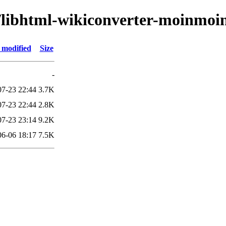
h/libhtml-wikiconverter-moinmoi
 modified
Size
-
07-23 22:44
3.7K
07-23 22:44
2.8K
07-23 23:14
9.2K
06-06 18:17
7.5K